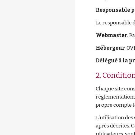
Responsable p
Le responsable 
Webmaster
: P
Hébergeur
: OV
Délégué à la p
2. Condition
Chaque site const
règlementations 
propre compte to
L’utilisation des
après décrites. 
utilisateurs son