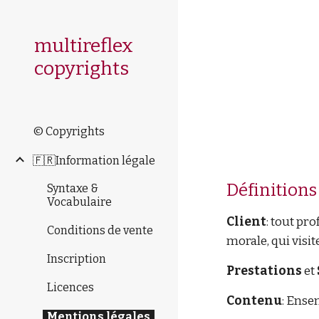
Sk
multireflex
copyrights
© Copyrights
🇫🇷Information légale
Définitions
Syntaxe &
Vocabulaire
Client
: tout pr
Conditions de vente
morale, qui visit
Inscription
Prestations
et
Licences
Contenu
: Ense
Mentions légales