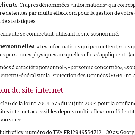
clients
: Ci après dénommées «Informations» qui corres
tre détenues par
multireflex.com
pour la gestion de votre c
 de statistiques.
nternaute se connectant, utilisant le site susnommé.
personnelles
: «Les informations qui permettent, sous 
des personnes physiques auxquelles elles s'appliquent» (arti
ées à caractère personnel», «personne concernée», «sous 
èglement Général sur la Protection des Données (RGPD n° 
ion du site internet
ticle 6 de la loi n° 2004-575 du 21 juin 2004 pour la confi
sites internet accessibles depuis
multireflex.com
l'identit
son suivi:
Multireflex, numéro de TVA FR12849554712 – 30 av. Georg