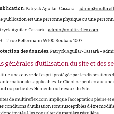
ublication
: Patryck Aguilar-Cassarà –
admin@multiref
de publication est une personne physique ou une personn
atryck Aguilar-Cassarà –
admin@multireflex.com
H – 2 rue Kellermann 59100 Roubaix 1007
rotection des données
: Patryck Aguilar-Cassarà –
admi
s générales d’utilisation du site et des 
itue une œuvre de l’esprit protégée par les dispositions d
internationales applicables. Le Client ne peut en aucune 
ut ou partie des éléments ou travaux du Site.
 sites de multireflex.com implique l’acceptation pleine et 
Ces conditions d’utilisation sont susceptibles d’être modi
t donc invités à les consulter de manière régulière.