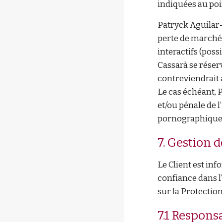
indiquées au poin
Patryck Aguilar
perte de marché 
interactifs (poss
Cassarà
se réser
contreviendrait à
Le cas échéant,
P
et/ou pénale de 
pornographique, q
7. Gestion 
Le Client est in
confiance dans 
sur la Protectio
7.1 Respons