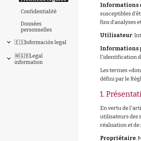
Informations 
Confidentialité
susceptibles d’ê
fins d’analyses et
Données
personnelles
Utilisateur
: I
🇪🇸Información legal
Informations 
🆔🇬🇧Legal
l'identification 
information
Les termes «donn
défini par le R
1. Présentat
En vertu de l'ar
utilisateurs des 
réalisation et de 
Propriétaire
: 