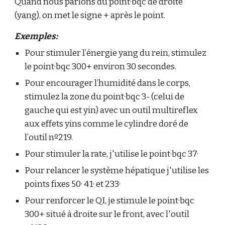
Quand nous parlons du point·bqc de droite
(yang), on met le signe + après le point.
Exemples:
Pour stimuler l’énergie yang du rein, stimulez
le point·bqc 300+ environ 30 secondes.
Pour encourager l’humidité dans le corps,
stimulez la zone du point·bqc 3- (celui de
gauche qui est yin) avec un outil multireflex
aux effets yins comme le cylindre doré de
l’outil nº219.
Pour stimuler la rate, j'utilise le point·bqc 37·
Pour relancer le système hépatique j'utilise les
points fixes 50· 41· et 233·
Pour renforcer le QI, je stimule le point·bqc
300+ situé à droite sur le front, avec l'outil